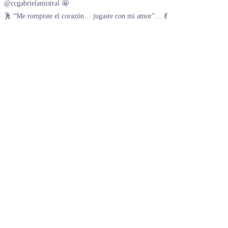
🕺 “Me rompiste el corazón… jugaste con mi amor”… 💃