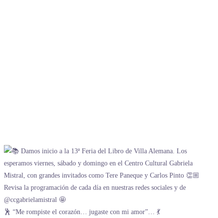
🕺 “Me rompiste el corazón… jugaste con mi amor”… 💃