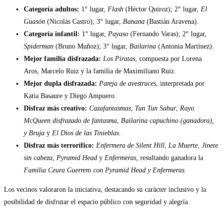
Categoría adultos:
1° lugar,
Flash
(Héctor Quiroz); 2° lugar,
El
Guasón
(Nicolás Castro); 3° lugar,
Banana
(Bastián Aravena).
Categoría infantil:
1° lugar,
Payaso
(Fernando Varas); 2° lugar,
Spiderman
(Bruno Muñoz); 3° lugar,
Bailarina
(Antonia Martínez).
Mejor familia disfrazada:
Los Piratas
, compuesta por Lorena
Aros, Marcelo Ruiz y la familia de Maximiliano Ruiz.
Mejor dupla disfrazada:
Pareja de avestruces
, interpretada por
Katia Basaure y Diego Ampuero.
Disfraz más creativo:
Cazafantasmas
,
Tun Tun Sahur
,
Rayo
McQueen disfrazado de fantasma
,
Bailarina capuchino (ganadora),
y
Bruja
y
El Dios de las Tinieblas
.
Disfraz más terrorífico:
Enfermera de Silent Hill
,
La Muerte
,
Jinete
sin cabeza
,
Pyramid Head
y
Enfermeras
, resultando ganadora la
Familia Ceura Guerrero con Pyramid Head y Enfermeras
.
Los vecinos valoraron la iniciativa, destacando su carácter inclusivo y la
posibilidad de disfrutar el espacio público con seguridad y alegría.