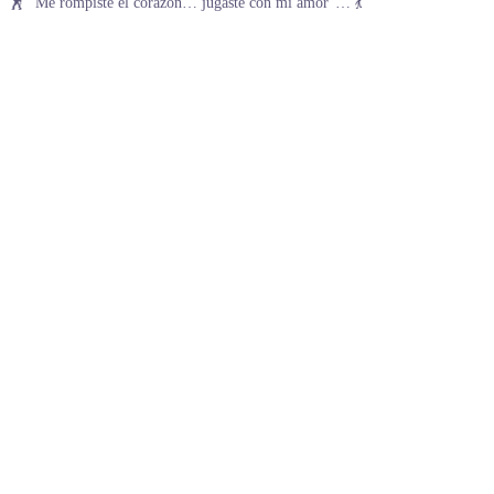
🕺 “Me rompiste el corazón… jugaste con mi amor”… 💃