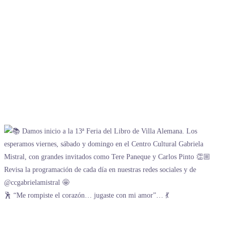
🕺 “Me rompiste el corazón… jugaste con mi amor”… 💃