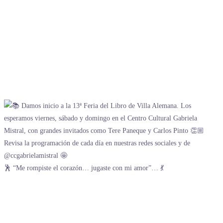
🕺 “Me rompiste el corazón… jugaste con mi amor”… 💃