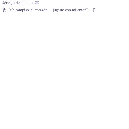
🕺 “Me rompiste el corazón… jugaste con mi amor”… 💃